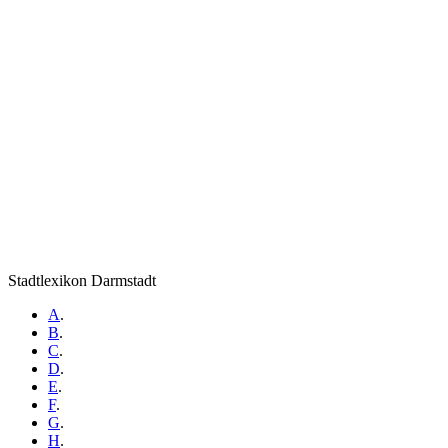
Stadtlexikon Darmstadt
A
.
B
.
C
.
D
.
E
.
F
.
G
.
H
.