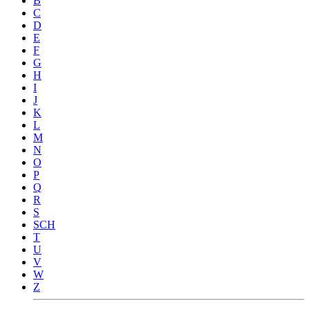
B
C
D
E
F
G
H
I
J
K
L
M
N
O
P
Q
R
S
SCH
T
U
V
W
Z