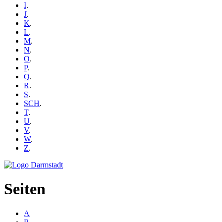
I
.
J
.
K
.
L
.
M
.
N
.
O
.
P
.
Q
.
R
.
S
.
SCH
.
T
.
U
.
V
.
W
.
Z
.
Seiten
A