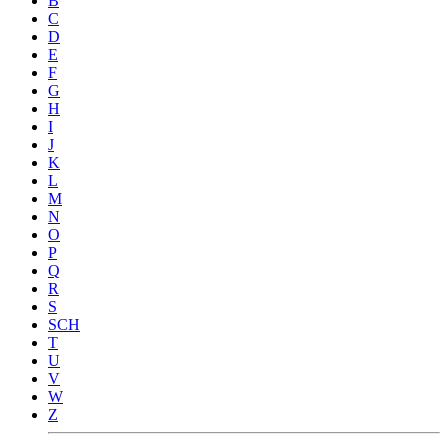
B
C
D
E
F
G
H
I
J
K
L
M
N
O
P
Q
R
S
SCH
T
U
V
W
Z