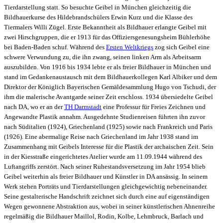
Tierdarstellung statt. So besuchte Geibel in München gleichzeitig die
Bildhauerkurse des Hildebrandschülers Erwin Kurz und die Klasse des
Tiermalers Willi Zügel. Erste Bekanntheit als Bildhauer erlangte Geibel mit
zwei Hirschgruppen, die er 1913 für das Offiziersgenesungsheim Bühlerhöhe
bei Baden-Baden schuf. Während des
Ersten Weltkriegs
zog sich Geibel eine
schwere Verwundung zu, die ihn zwang, seinen linken Arm als Arbeitsarm
auszubilden. Von 1916 bis 1934 lebte er als freier Bildhauer in München und
stand im Gedankenaustausch mit dem Bildhauerkollegen Karl Albiker und dem
Direktor der Königlich Bayerischen Gemäldesammlung Hugo von Tschudi, der
ihm die malerische Avantgarde seiner Zeit erschloss. 1934 übersiedelte Geibel
nach DA, wo er an der
TH Darmstadt
eine Professur für Freies Zeichnen und
Angewandte Plastik annahm. Ausgedehnte Studienreisen führten ihn zuvor
nach Süditalien (1924), Griechenland (1925) sowie nach Frankreich und Paris
(1926). Eine abermalige Reise nach Griechenland im Jahr 1938 stand im
Zusammenhang mit Geibels Interesse für die Plastik der archaischen Zeit. Sein
in der Kiesstraße eingerichtetes Atelier wurde am 11.09.1944 während des
Luftangriffs zerstört. Nach seiner Ruhestandsversetzung im Jahr 1954 blieb
Geibel weiterhin als freier Bildhauer und Künstler in DA ansässig. In seinem
Werk stehen Porträts und Tierdarstellungen gleichgewichtig nebeneinander.
Seine gestalterische Handschrift zeichnet sich durch eine auf eigenständigen
Wegen gewonnene Abstraktion aus, wobei in seiner künstlerischen Ahnenreihe
regelmäßig die Bildhauer Maillol, Rodin, Kolbe, Lehmbruck, Barlach und