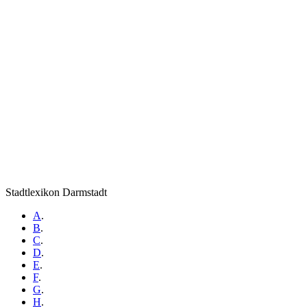
Stadtlexikon Darmstadt
A
.
B
.
C
.
D
.
E
.
F
.
G
.
H
.