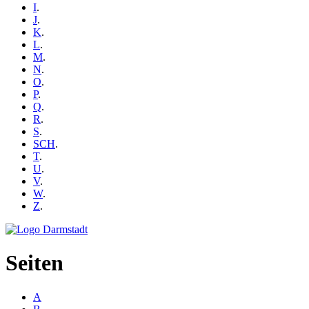
I
.
J
.
K
.
L
.
M
.
N
.
O
.
P
.
Q
.
R
.
S
.
SCH
.
T
.
U
.
V
.
W
.
Z
.
Seiten
A