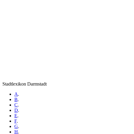
Stadtlexikon Darmstadt
A
.
B
.
C
.
D
.
E
.
F
.
G
.
H
.