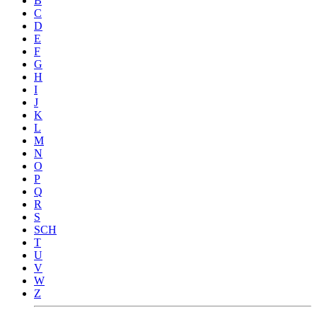
B
C
D
E
F
G
H
I
J
K
L
M
N
O
P
Q
R
S
SCH
T
U
V
W
Z