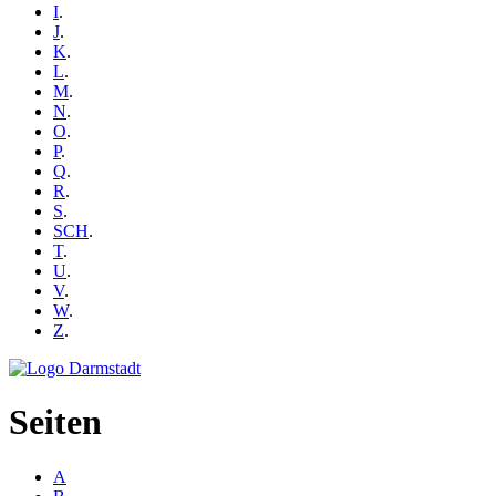
I
.
J
.
K
.
L
.
M
.
N
.
O
.
P
.
Q
.
R
.
S
.
SCH
.
T
.
U
.
V
.
W
.
Z
.
Seiten
A