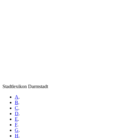
Stadtlexikon Darmstadt
A
.
B
.
C
.
D
.
E
.
F
.
G
.
H
.