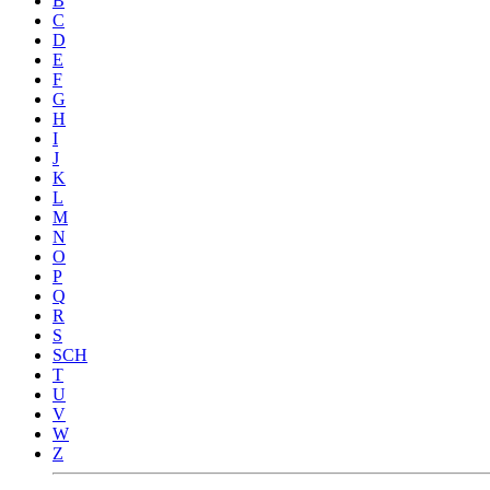
B
C
D
E
F
G
H
I
J
K
L
M
N
O
P
Q
R
S
SCH
T
U
V
W
Z