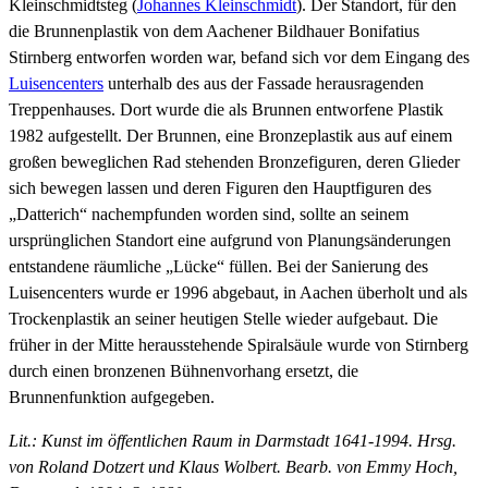
Kleinschmidtsteg (
Johannes Kleinschmidt
). Der Standort, für den
die Brunnenplastik von dem Aachener Bildhauer Bonifatius
Stirnberg entworfen worden war, befand sich vor dem Eingang des
Luisencenters
unterhalb des aus der Fassade herausragenden
Treppenhauses. Dort wurde die als Brunnen entworfene Plastik
1982 aufgestellt. Der Brunnen, eine Bronzeplastik aus auf einem
großen beweglichen Rad stehenden Bronzefiguren, deren Glieder
sich bewegen lassen und deren Figuren den Hauptfiguren des
„Datterich“ nachempfunden worden sind, sollte an seinem
ursprünglichen Standort eine aufgrund von Planungsänderungen
entstandene räumliche „Lücke“ füllen. Bei der Sanierung des
Luisencenters wurde er 1996 abgebaut, in Aachen überholt und als
Trockenplastik an seiner heutigen Stelle wieder aufgebaut. Die
früher in der Mitte herausstehende Spiralsäule wurde von Stirnberg
durch einen bronzenen Bühnenvorhang ersetzt, die
Brunnenfunktion aufgegeben.
Lit.:
Kunst im öffentlichen Raum in Darmstadt 1641-1994. Hrsg.
von Roland Dotzert und Klaus Wolbert. Bearb. von Emmy Hoch,