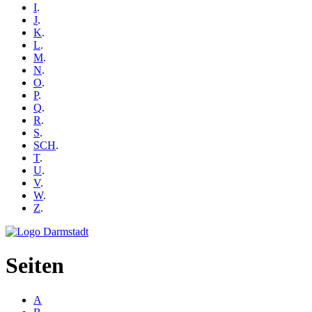
I
.
J
.
K
.
L
.
M
.
N
.
O
.
P
.
Q
.
R
.
S
.
SCH
.
T
.
U
.
V
.
W
.
Z
.
Seiten
A