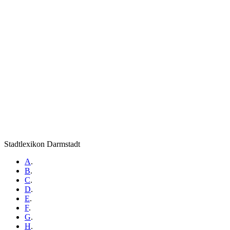
Stadtlexikon Darmstadt
A
.
B
.
C
.
D
.
E
.
F
.
G
.
H
.