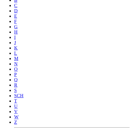
B
C
D
E
F
G
H
I
J
K
L
M
N
O
P
Q
R
S
SCH
T
U
V
W
Z