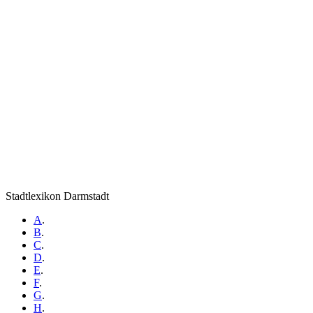
Stadtlexikon Darmstadt
A
.
B
.
C
.
D
.
E
.
F
.
G
.
H
.