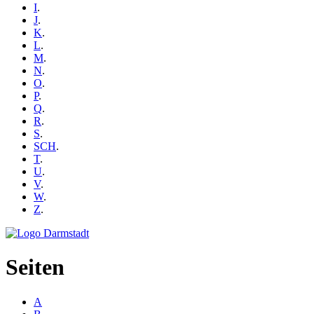
I
.
J
.
K
.
L
.
M
.
N
.
O
.
P
.
Q
.
R
.
S
.
SCH
.
T
.
U
.
V
.
W
.
Z
.
Seiten
A