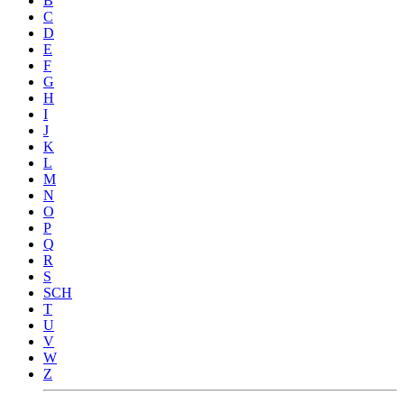
B
C
D
E
F
G
H
I
J
K
L
M
N
O
P
Q
R
S
SCH
T
U
V
W
Z