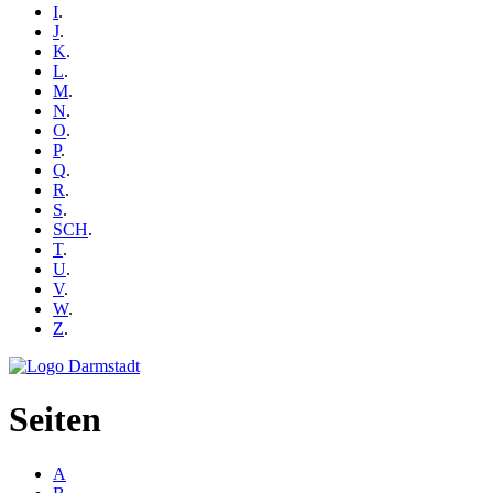
I
.
J
.
K
.
L
.
M
.
N
.
O
.
P
.
Q
.
R
.
S
.
SCH
.
T
.
U
.
V
.
W
.
Z
.
Seiten
A