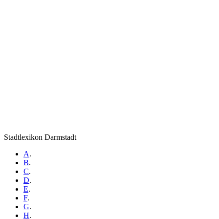
Stadtlexikon Darmstadt
A
.
B
.
C
.
D
.
E
.
F
.
G
.
H
.