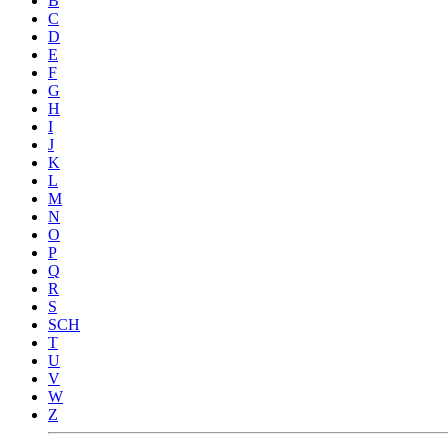
B
C
D
E
F
G
H
I
J
K
L
M
N
O
P
Q
R
S
SCH
T
U
V
W
Z