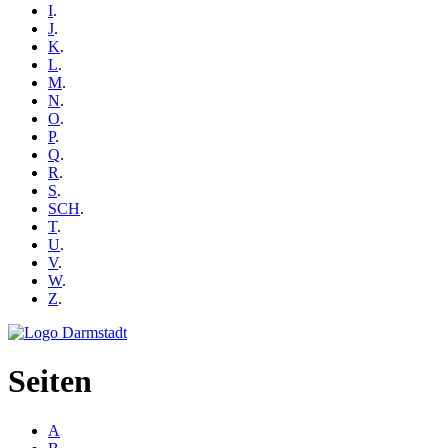
I
.
J
.
K
.
L
.
M
.
N
.
O
.
P
.
Q
.
R
.
S
.
SCH
.
T
.
U
.
V
.
W
.
Z
.
Seiten
A