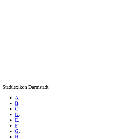
Stadtlexikon Darmstadt
A
.
B
.
C
.
D
.
E
.
F
.
G
.
H
.