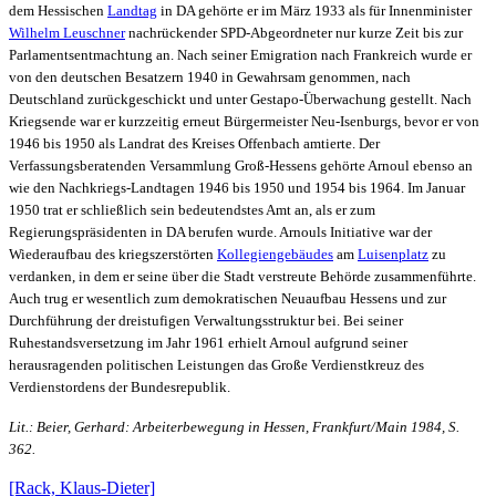
dem Hessischen
Landtag
in DA gehörte er im März 1933 als für Innenminister
Wilhelm Leuschner
nachrückender SPD-Abgeordneter nur kurze Zeit bis zur
Parlamentsentmachtung an. Nach seiner Emigration nach Frankreich wurde er
von den deutschen Besatzern 1940 in Gewahrsam genommen, nach
Deutschland zurückgeschickt und unter Gestapo-Überwachung gestellt. Nach
Kriegsende war er kurzzeitig erneut Bürgermeister Neu-Isenburgs, bevor er von
1946 bis 1950 als Landrat des Kreises Offenbach amtierte. Der
Verfassungsberatenden Versammlung Groß-Hessens gehörte Arnoul ebenso an
wie den Nachkriegs-Landtagen 1946 bis 1950 und 1954 bis 1964. Im Januar
1950 trat er schließlich sein bedeutendstes Amt an, als er zum
Regierungspräsidenten in DA berufen wurde. Arnouls Initiative war der
Wiederaufbau des kriegszerstörten
Kollegiengebäudes
am
Luisenplatz
zu
verdanken, in dem er seine über die Stadt verstreute Behörde zusammenführte.
Auch trug er wesentlich zum demokratischen Neuaufbau Hessens und zur
Durchführung der dreistufigen Verwaltungsstruktur bei. Bei seiner
Ruhestandsversetzung im Jahr 1961 erhielt Arnoul aufgrund seiner
herausragenden politischen Leistungen das Große Verdienstkreuz des
Verdienstordens der Bundesrepublik.
Lit.: Beier, Gerhard: Arbeiterbewegung in Hessen, Frankfurt/Main 1984, S.
362.
[Rack, Klaus-Dieter]