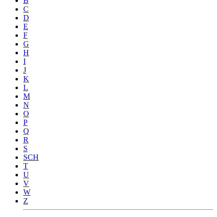
B
C
D
E
F
G
H
I
J
K
L
M
N
O
P
Q
R
S
SCH
T
U
V
W
Z