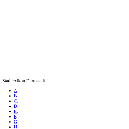
Stadtlexikon Darmstadt
A
.
B
.
C
.
D
.
E
.
F
.
G
.
H
.