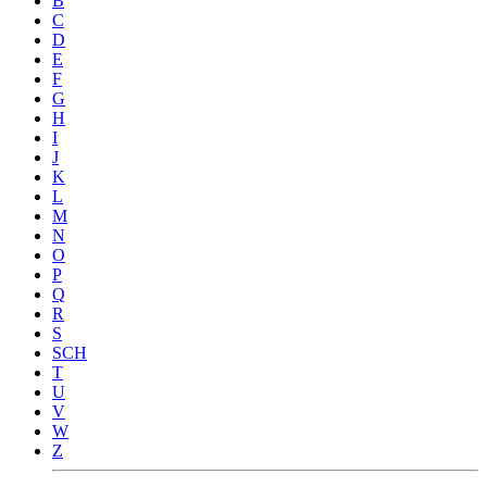
B
C
D
E
F
G
H
I
J
K
L
M
N
O
P
Q
R
S
SCH
T
U
V
W
Z