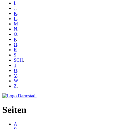
I
.
J
.
K
.
L
.
M
.
N
.
O
.
P
.
Q
.
R
.
S
.
SCH
.
T
.
U
.
V
.
W
.
Z
.
Seiten
A