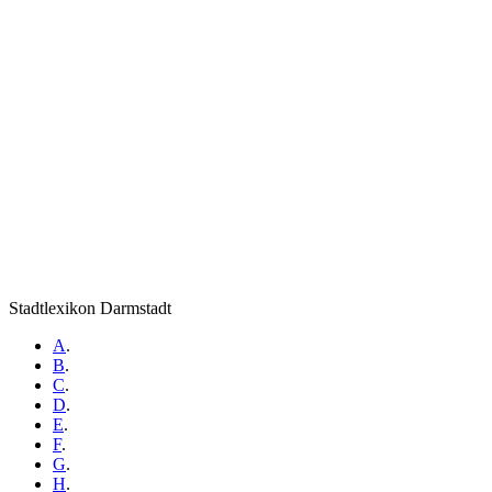
Stadtlexikon Darmstadt
A
.
B
.
C
.
D
.
E
.
F
.
G
.
H
.