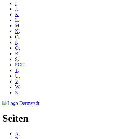
I
.
J
.
K
.
L
.
M
.
N
.
O
.
P
.
Q
.
R
.
S
.
SCH
.
T
.
U
.
V
.
W
.
Z
.
Seiten
A