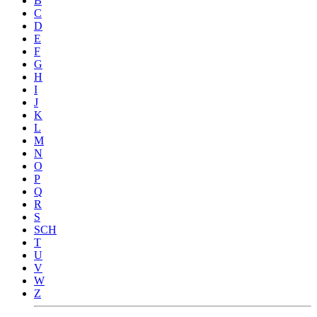
B
C
D
E
F
G
H
I
J
K
L
M
N
O
P
Q
R
S
SCH
T
U
V
W
Z