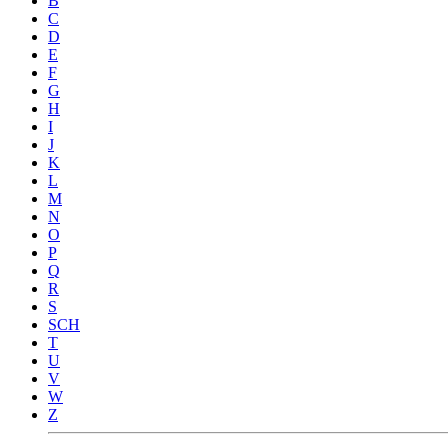
B
C
D
E
F
G
H
I
J
K
L
M
N
O
P
Q
R
S
SCH
T
U
V
W
Z