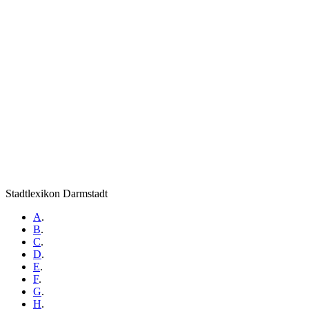
Stadtlexikon Darmstadt
A
.
B
.
C
.
D
.
E
.
F
.
G
.
H
.