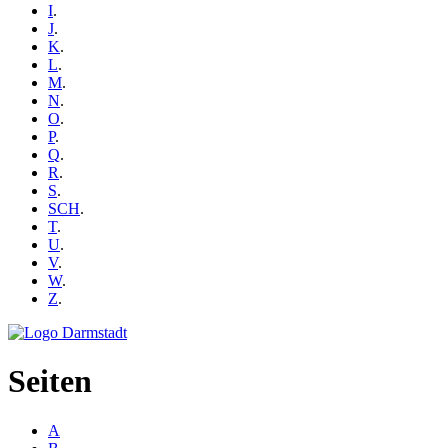
I
.
J
.
K
.
L
.
M
.
N
.
O
.
P
.
Q
.
R
.
S
.
SCH
.
T
.
U
.
V
.
W
.
Z
.
Seiten
A