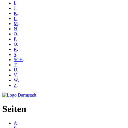
I
.
J
.
K
.
L
.
M
.
N
.
O
.
P
.
Q
.
R
.
S
.
SCH
.
T
.
U
.
V
.
W
.
Z
.
Seiten
A