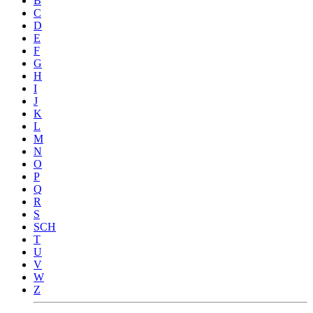
B
C
D
E
F
G
H
I
J
K
L
M
N
O
P
Q
R
S
SCH
T
U
V
W
Z