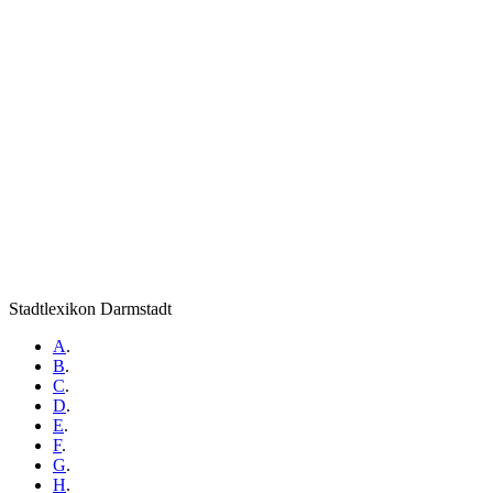
Stadtlexikon Darmstadt
A
.
B
.
C
.
D
.
E
.
F
.
G
.
H
.