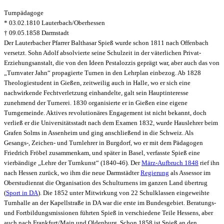
Turnpädagoge
* 03.02.1810 Lauterbach/Oberhessen
† 09.05.1858 Darmstadt
Der Lauterbacher Pfarrer Balthasar Spieß wurde schon 1811 nach Offenbach
versetzt. Sohn Adolf absolvierte seine Schulzeit in der väterlichen Privat-
Erziehungsanstalt, die von den Ideen Pestalozzis geprägt war, aber auch das von
„Turnvater Jahn“ propagierte Turnen in den Lehrplan einbezog. Ab 1828
Theologiestudent in Gießen, zeitweilig auch in Halle, wo er sich eine
nachwirkende Fechtverletzung einhandelte, galt sein Hauptinteresse
zunehmend der Turnerei. 1830 organisierte er in Gießen eine eigene
Turngemeinde. Aktives revolutionäres Engagement ist nicht bekannt, doch
verließ er die Universitätsstadt nach dem Examen 1832, wurde Hauslehrer beim
Grafen Solms in Assenheim und ging anschließend in die Schweiz. Als
Gesangs-, Zeichen- und Turnlehrer in Burgdorf, wo er mit dem Pädagogen
Friedrich Fröbel zusammenkam, und später in Basel, verfasste Spieß eine
vierbändige „Lehre der Turnkunst“ (1840-46). Der
März-Aufbruch 1848
rief ihn
nach Hessen zurück, wo ihm die neue Darmstädter
Regierung
als Assessor im
Oberstudienrat die Organisation des Schulturnens im ganzen Land übertrug
(
Sport in DA
). Die 1852 unter Mitwirkung von 22 Schulklassen eingeweihte
Turnhalle an der Kapellstraße in DA war die erste im Bundesgebiet. Beratungs-
und Fortbildungsmissionen führten Spieß in verschiedene Teile Hessens, aber
auch nach Frankfurt/Main und Oldenburg. Schon 1858 ist Spieß an den