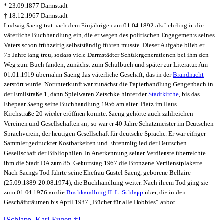
* 23.09.1877 Darmstadt
† 18.12.1967 Darmstadt
Ludwig Saeng trat nach dem Einjährigen am 01.04.1892 als Lehrling in die
väterliche Buchhandlung ein, die er wegen des politischen Engagements seines
Vaters schon frühzeitig selbstständig führen musste. Dieser Aufgabe blieb er
75 Jahre lang treu, sodass viele Darmstädter Schülergenerationen bei ihm den
Weg zum Buch fanden, zunächst zum Schulbuch und später zur Literatur. Am
01.01.1919 übernahm Saeng das väterliche Geschäft, das in der
Brandnacht
zerstört wurde. Notunterkunft war zunächst die Papierhandlung Gengenbach in
der Emilstraße 1, dann Spielwaren Zetschke hinter der
Stadtkirche
, bis das
Ehepaar Saeng seine Buchhandlung 1956 am alten Platz im Haus
Kirchstraße 20 wieder eröffnen konnte. Saeng gehörte auch zahlreichen
Vereinen und Gesellschaften an; so war er 40 Jahre Schatzmeister im Deutschen
Sprachverein, der heutigen Gesellschaft für deutsche Sprache. Er war eifriger
Sammler gedruckter Kostbarkeiten und Ehrenmitglied der Deutschen
Gesellschaft der Bibliophilen. In Anerkennung seiner Verdienste überreichte
ihm die Stadt DA zum 85. Geburtstag 1967 die Bronzene Verdienstplakette.
Nach Saengs Tod führte seine Ehefrau Gustel Saeng, geborene Bellaire
(25.09.1889-20.08.1974), die Buchhandlung weiter. Nach ihrem Tod ging sie
zum 01.04.1976 an die
Buchhandlung H. L. Schlapp
über, die in den
Geschäftsräumen bis April 1987 „Bücher für alle Hobbies“ anbot.
[Schlapp, Karl-Eugen †]