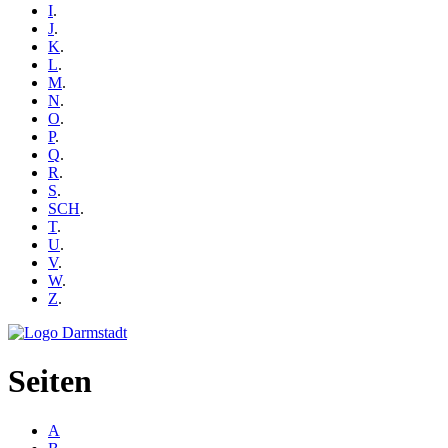
I
.
J
.
K
.
L
.
M
.
N
.
O
.
P
.
Q
.
R
.
S
.
SCH
.
T
.
U
.
V
.
W
.
Z
.
Seiten
A