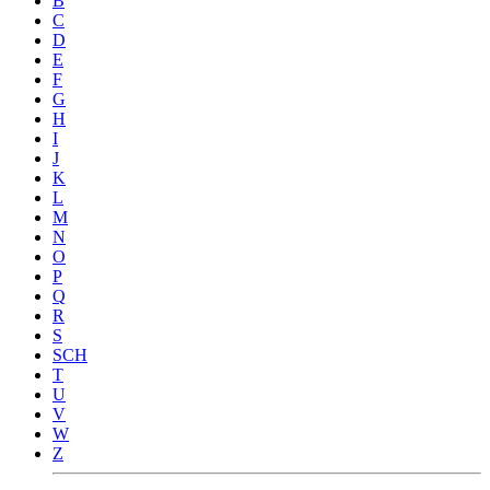
B
C
D
E
F
G
H
I
J
K
L
M
N
O
P
Q
R
S
SCH
T
U
V
W
Z