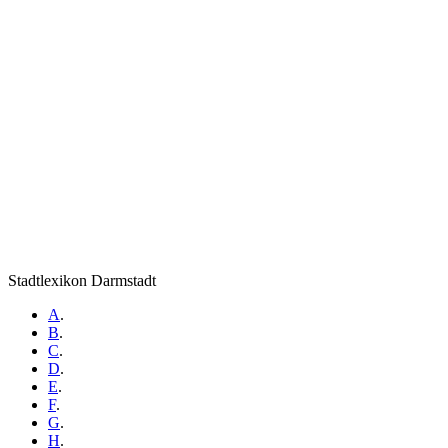
Stadtlexikon Darmstadt
A
.
B
.
C
.
D
.
E
.
F
.
G
.
H
.