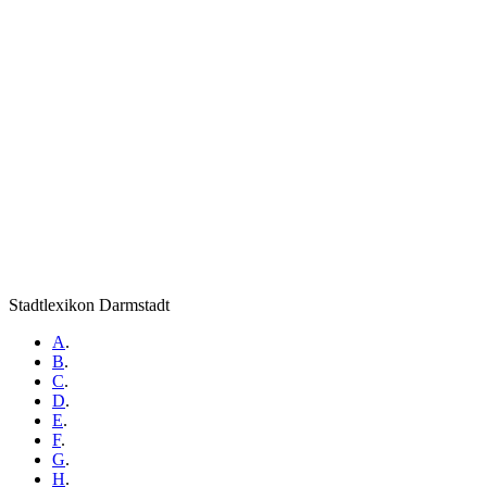
Stadtlexikon Darmstadt
A
.
B
.
C
.
D
.
E
.
F
.
G
.
H
.