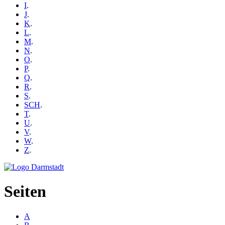
I
.
J
.
K
.
L
.
M
.
N
.
O
.
P
.
Q
.
R
.
S
.
SCH
.
T
.
U
.
V
.
W
.
Z
.
Seiten
A