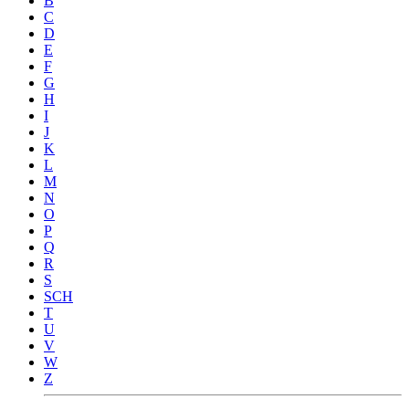
B
C
D
E
F
G
H
I
J
K
L
M
N
O
P
Q
R
S
SCH
T
U
V
W
Z