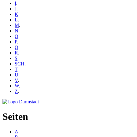
I
.
J
.
K
.
L
.
M
.
N
.
O
.
P
.
Q
.
R
.
S
.
SCH
.
T
.
U
.
V
.
W
.
Z
.
Seiten
A