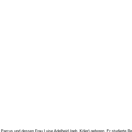
arcus und dessen Frau Luise Adelheid (geb. Köler) geboren. Er studierte Re