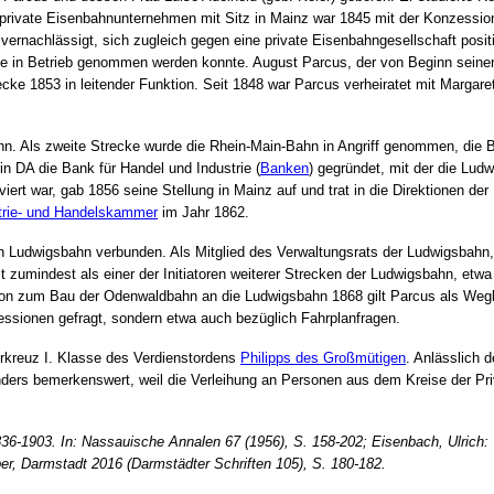
 private Eisenbahnunternehmen mit Sitz in Mainz war 1845 mit der Konzession
nachlässigt, sich zugleich gegen eine private Eisenbahngesellschaft positio
ecke in Betrieb genommen werden konnte. August Parcus, der von Beginn seine
recke 1853 in leitender Funktion. Seit 1848 war Parcus verheiratet mit Marga
n. Als zweite Strecke wurde die Rhein-Main-Bahn in Angriff genommen, die 
in DA die Bank für Handel und Industrie (
Banken
) gegründet, mit der die Lud
viert war, gab 1856 seine Stellung in Mainz auf und trat in die Direktionen de
trie- und Handelskammer
im Jahr 1862.
en Ludwigsbahn verbunden. Als Mitglied des Verwaltungsrats der Ludwigsbahn,
ilt zumindest als einer der Initiatoren weiterer Strecken der Ludwigsbahn, e
sion zum Bau der Odenwaldbahn an die Ludwigsbahn 1868 gilt Parcus als Wegb
zessionen gefragt, sondern etwa auch bezüglich Fahrplanfragen.
rkreuz I. Klasse des Verdienstordens
Philipps des Großmütigen
. Anlässlich 
onders bemerkenswert, weil die Verleihung an Personen aus dem Kreise der Pr
36-1903. In: Nassauische Annalen 67 (1956), S. 158-202; Eisenbach, Ulrich: 
er, Darmstadt 2016 (Darmstädter Schriften 105), S. 180-182
.