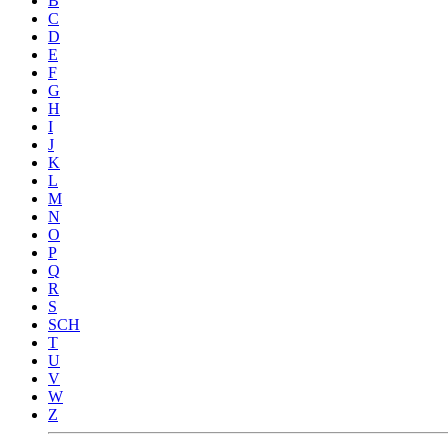
B
C
D
E
F
G
H
I
J
K
L
M
N
O
P
Q
R
S
SCH
T
U
V
W
Z