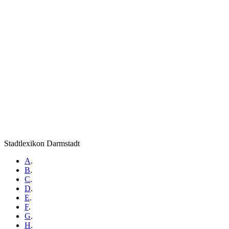
Stadtlexikon Darmstadt
A
.
B
.
C
.
D
.
E
.
F
.
G
.
H
.