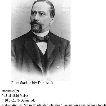
Foto: Stadtarchiv Darmstadt
Bankdirektor
* 18.11.1819 Mainz
†
16.07.1875 Darmstadt
Ludwig August Parcus wurde als Sohn des Staatsprokurators Johann Jacob P