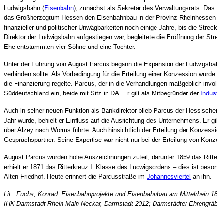
Ludwigsbahn (
Eisenbahn
), zunächst als Sekretär des Verwaltungsrats. Das
das Großherzogtum Hessen den Eisenbahnbau in der Provinz Rheinhessen ver
finanzieller und politischer Unwägbarkeiten noch einige Jahre, bis die Str
Direktor der Ludwigsbahn aufgestiegen war, begleitete die Eröffnung der St
Ehe entstammten vier Söhne und eine Tochter.
Unter der Führung von August Parcus begann die Expansion der Ludwigsbah
verbinden sollte. Als Vorbedingung für die Erteilung einer Konzession wurde 
die Finanzierung regelte. Parcus, der in die Verhandlungen maßgeblich invol
Süddeutschland ein, beide mit Sitz in DA. Er gilt als Mitbegründer der
Indus
Auch in seiner neuen Funktion als Bankdirektor blieb Parcus der Hessisch
Jahr wurde, behielt er Einfluss auf die Ausrichtung des Unternehmens. Er g
über Alzey nach Worms führte. Auch hinsichtlich der Erteilung der Konzes
Gesprächspartner. Seine Expertise war nicht nur bei der Erteilung von Kon
August Parcus wurden hohe Auszeichnungen zuteil, darunter 1859 das Ritte
erhielt er 1871 das Ritterkreuz I. Klasse des Ludwigsordens – dies ist bes
Alten Friedhof. Heute erinnert die Parcusstraße im
Johannesviertel
an ihn.
Lit.: Fuchs, Konrad: Eisenbahnprojekte und Eisenbahnbau am Mittelrhein 18
IHK Darmstadt Rhein Main Neckar, Darmstadt 2012;
Darmstädter Ehrengräb