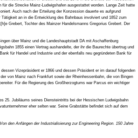
 für die Strecke Mainz-Ludwigshafen ausgestattet worden. Lange Zeit hatte
niert. Auch nach der Erteilung der Konzession dauerte es aufgrund
r Tätigkeit an in die Entwicklung des Bahnbaus involviert und 1852 zum
ret[h]e Grebert, Tochter des Mainzer Handelsmanns Gregorius Grebert. Der
Bingen über Mainz und die Landeshauptstadt DA mit Aschaffenburg
wigsbahn 1855 einen Vertrag aushandelte, der ihr die Baurechte übertrug und
r Bank für Handel und Industrie und der ebenfalls neu gegründeten Bank für
 dessen Vizepräsident er 1866 und dessen Präsident er im darauf folgenden
twa der von Mainz nach Frankfurt sowie der Rheinhessenbahn, die von Bingen
ereiter. Für die Regierung des Großherzogtums war Parcus ein wichtiger
des 25. Jubiläums seines Diensteintritts bei der Hessischen Ludwigsbahn
ivatunternehmer eher selten war. Seine Grabstätte befindet sich auf dem
Von den Anfängen der Industrialisierung zur Engineering Region. 150 Jahre