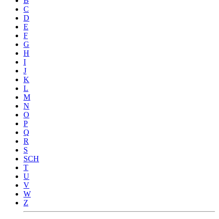
B
C
D
E
F
G
H
I
J
K
L
M
N
O
P
Q
R
S
SCH
T
U
V
W
Z