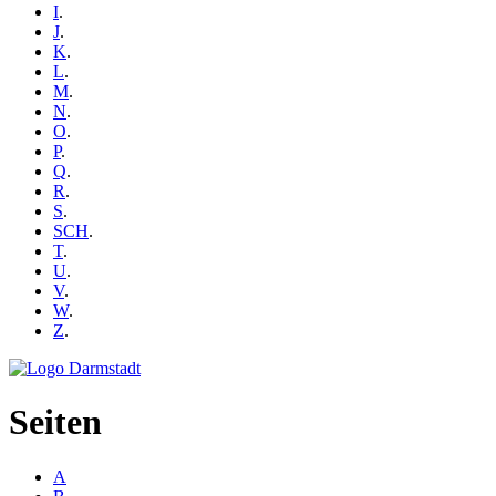
I
.
J
.
K
.
L
.
M
.
N
.
O
.
P
.
Q
.
R
.
S
.
SCH
.
T
.
U
.
V
.
W
.
Z
.
Seiten
A