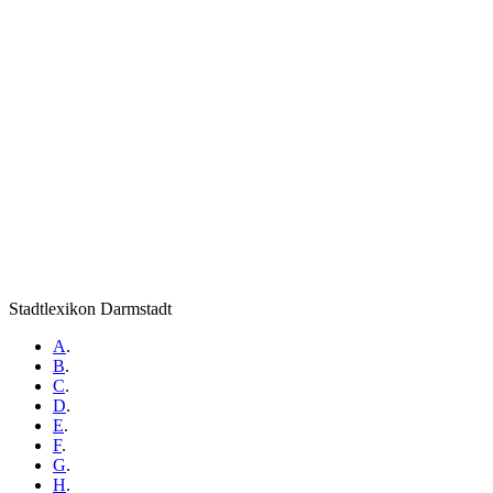
Stadtlexikon Darmstadt
A
.
B
.
C
.
D
.
E
.
F
.
G
.
H
.