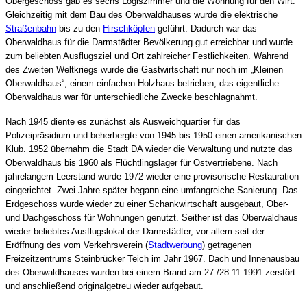
Obergeschoss gab es sechs Logiszimmer und die Wohnung für den Wirt.
Gleichzeitig mit dem Bau des Oberwaldhauses wurde die elektrische
Straßenbahn
bis zu den
Hirschköpfen
geführt. Dadurch war das
Oberwaldhaus für die Darmstädter Bevölkerung gut erreichbar und wurde
zum beliebten Ausflugsziel und Ort zahlreicher Festlichkeiten. Während
des Zweiten Weltkriegs wurde die Gastwirtschaft nur noch im „Kleinen
Oberwaldhaus“, einem einfachen Holzhaus betrieben, das eigentliche
Oberwaldhaus war für unterschiedliche Zwecke beschlagnahmt.
Nach 1945 diente es zunächst als Ausweichquartier für das
Polizeipräsidium und beherbergte von 1945 bis 1950 einen amerikanischen
Klub. 1952 übernahm die Stadt DA wieder die Verwaltung und nutzte das
Oberwaldhaus bis 1960 als Flüchtlingslager für Ostvertriebene. Nach
jahrelangem Leerstand wurde 1972 wieder eine provisorische Restauration
eingerichtet. Zwei Jahre später begann eine umfangreiche Sanierung. Das
Erdgeschoss wurde wieder zu einer Schankwirtschaft ausgebaut, Ober-
und Dachgeschoss für Wohnungen genutzt. Seither ist das Oberwaldhaus
wieder beliebtes Ausflugslokal der Darmstädter, vor allem seit der
Eröffnung des vom Verkehrsverein (
Stadtwerbung
) getragenen
Freizeitzentrums Steinbrücker Teich im Jahr 1967. Dach und Innenausbau
des Oberwaldhauses wurden bei einem Brand am 27./28.11.1991 zerstört
und anschließend originalgetreu wieder aufgebaut.