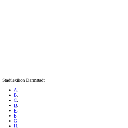
Stadtlexikon Darmstadt
A
.
B
.
C
.
D
.
E
.
F
.
G
.
H
.