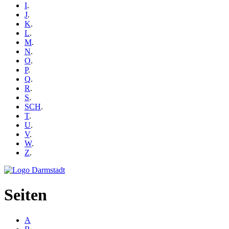
I
.
J
.
K
.
L
.
M
.
N
.
O
.
P
.
Q
.
R
.
S
.
SCH
.
T
.
U
.
V
.
W
.
Z
.
Seiten
A