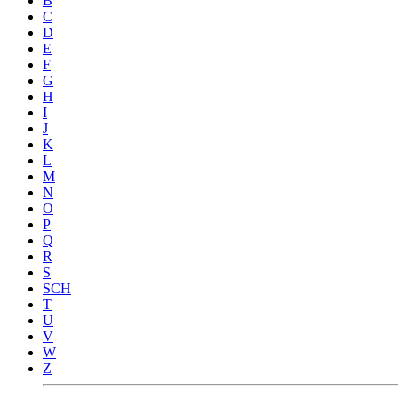
B
C
D
E
F
G
H
I
J
K
L
M
N
O
P
Q
R
S
SCH
T
U
V
W
Z