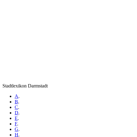
Stadtlexikon Darmstadt
A
.
B
.
C
.
D
.
E
.
F
.
G
.
H
.