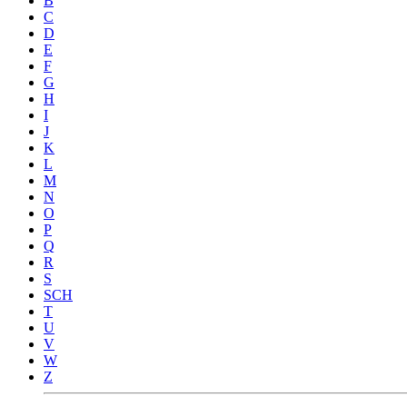
B
C
D
E
F
G
H
I
J
K
L
M
N
O
P
Q
R
S
SCH
T
U
V
W
Z