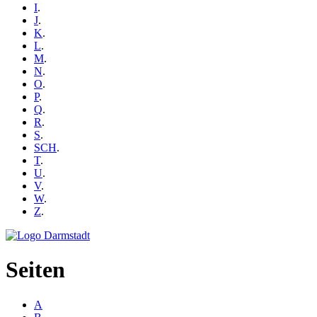
I
.
J
.
K
.
L
.
M
.
N
.
O
.
P
.
Q
.
R
.
S
.
SCH
.
T
.
U
.
V
.
W
.
Z
.
Seiten
A