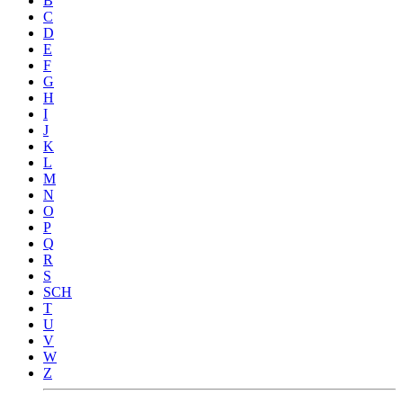
B
C
D
E
F
G
H
I
J
K
L
M
N
O
P
Q
R
S
SCH
T
U
V
W
Z