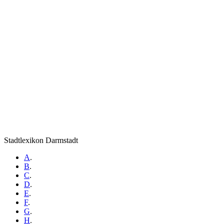
Stadtlexikon Darmstadt
A
.
B
.
C
.
D
.
E
.
F
.
G
.
H
.