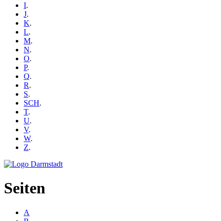
I
.
J
.
K
.
L
.
M
.
N
.
O
.
P
.
Q
.
R
.
S
.
SCH
.
T
.
U
.
V
.
W
.
Z
.
Seiten
A