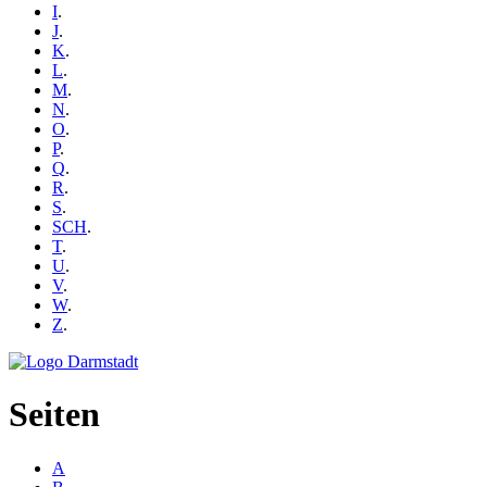
I
.
J
.
K
.
L
.
M
.
N
.
O
.
P
.
Q
.
R
.
S
.
SCH
.
T
.
U
.
V
.
W
.
Z
.
Seiten
A