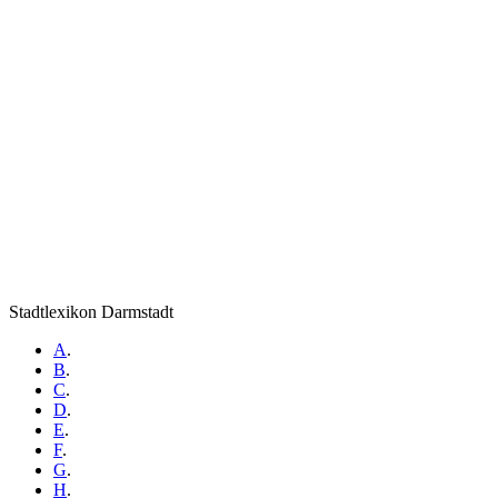
Stadtlexikon Darmstadt
A
.
B
.
C
.
D
.
E
.
F
.
G
.
H
.