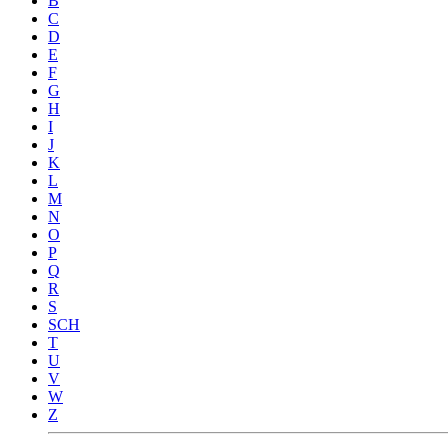
B
C
D
E
F
G
H
I
J
K
L
M
N
O
P
Q
R
S
SCH
T
U
V
W
Z