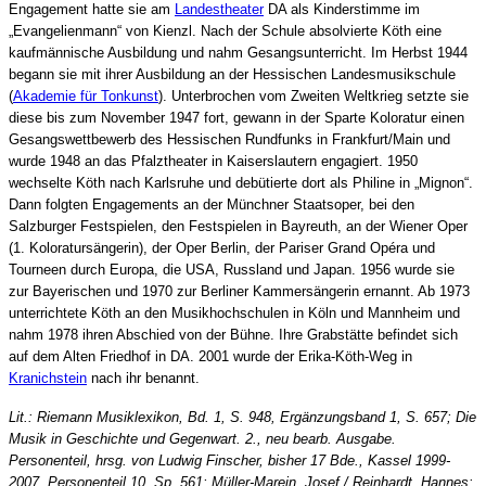
Engagement hatte sie am
Landestheater
DA als Kinderstimme im
„Evangelienmann“ von Kienzl. Nach der Schule absolvierte Köth eine
kaufmännische Ausbildung und nahm Gesangsunterricht. Im Herbst 1944
begann sie mit ihrer Ausbildung an der Hessischen Landesmusikschule
(
Akademie für Tonkunst
). Unterbrochen vom Zweiten Weltkrieg setzte sie
diese bis zum November 1947 fort, gewann in der Sparte Koloratur einen
Gesangswettbewerb des Hessischen Rundfunks in Frankfurt/Main und
wurde 1948 an das Pfalztheater in Kaiserslautern engagiert. 1950
wechselte Köth nach Karlsruhe und debütierte dort als Philine in „Mignon“.
Dann folgten Engagements an der Münchner Staatsoper, bei den
Salzburger Festspielen, den Festspielen in Bayreuth, an der Wiener Oper
(1. Koloratursängerin), der Oper Berlin, der Pariser Grand Opéra und
Tourneen durch Europa, die USA, Russland und Japan. 1956 wurde sie
zur Bayerischen und 1970 zur Berliner Kammersängerin ernannt. Ab 1973
unterrichtete Köth an den Musikhochschulen in Köln und Mannheim und
nahm 1978 ihren Abschied von der Bühne. Ihre Grabstätte befindet sich
auf dem Alten Friedhof in DA. 2001 wurde der Erika-Köth-Weg in
Kranichstein
nach ihr benannt.
Lit.: Riemann Musiklexikon, Bd. 1, S. 948, Ergänzungsband 1, S. 657; Die
Musik in Geschichte und Gegenwart. 2., neu bearb. Ausgabe.
Personenteil, hrsg. von Ludwig Finscher, bisher 17 Bde., Kassel 1999-
2007, Personenteil 10, Sp. 561; Müller-Marein, Josef / Reinhardt, Hannes: