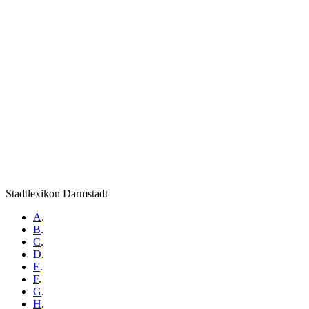
Stadtlexikon Darmstadt
A
.
B
.
C
.
D
.
E
.
F
.
G
.
H
.