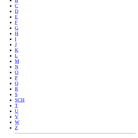
B
C
D
E
F
G
H
I
J
K
L
M
N
O
P
Q
R
S
SCH
T
U
V
W
Z