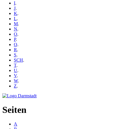
I
.
J
.
K
.
L
.
M
.
N
.
O
.
P
.
Q
.
R
.
S
.
SCH
.
T
.
U
.
V
.
W
.
Z
.
Seiten
A