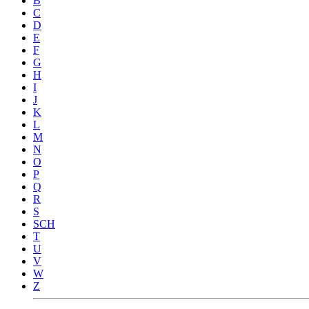
B
C
D
E
F
G
H
I
J
K
L
M
N
O
P
Q
R
S
SCH
T
U
V
W
Z