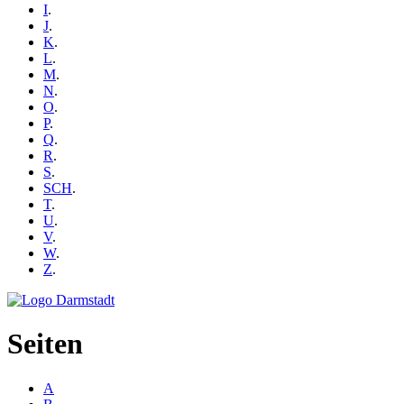
I
.
J
.
K
.
L
.
M
.
N
.
O
.
P
.
Q
.
R
.
S
.
SCH
.
T
.
U
.
V
.
W
.
Z
.
Seiten
A