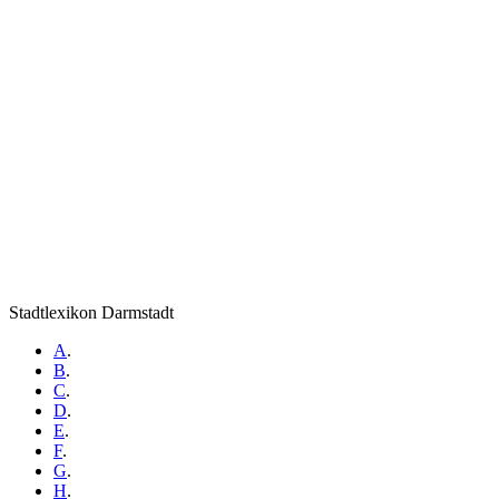
Stadtlexikon Darmstadt
A
.
B
.
C
.
D
.
E
.
F
.
G
.
H
.