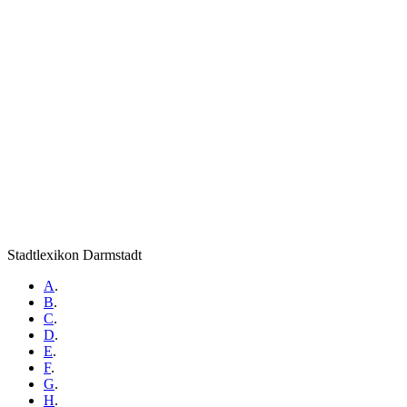
Stadtlexikon Darmstadt
A
.
B
.
C
.
D
.
E
.
F
.
G
.
H
.