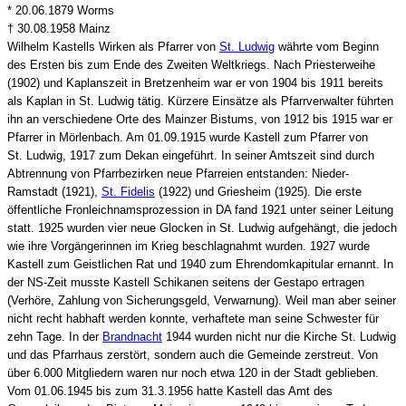
* 20.06.1879 Worms
† 30.08.1958 Mainz
Wilhelm Kastells Wirken als Pfarrer von
St. Ludwig
währte vom Beginn
des Ersten bis zum Ende des Zweiten Weltkriegs. Nach Priesterweihe
(1902) und Kaplanszeit in Bretzenheim war er von 1904 bis 1911 bereits
als Kaplan in St. Ludwig tätig. Kürzere Einsätze als Pfarrverwalter führten
ihn an verschiedene Orte des Mainzer Bistums, von 1912 bis 1915 war er
Pfarrer in Mörlenbach. Am 01.09.1915 wurde Kastell zum Pfarrer von
St. Ludwig, 1917 zum Dekan eingeführt. In seiner Amtszeit sind durch
Abtrennung von Pfarrbezirken neue Pfarreien entstanden: Nieder-
Ramstadt (1921),
St. Fidelis
(1922) und Griesheim (1925). Die erste
öffentliche Fronleichnamsprozession in DA fand 1921 unter seiner Leitung
statt. 1925 wurden vier neue Glocken in St. Ludwig aufgehängt, die jedoch
wie ihre Vorgängerinnen im Krieg beschlagnahmt wurden. 1927 wurde
Kastell zum Geistlichen Rat und 1940 zum Ehrendomkapitular ernannt. In
der NS-Zeit musste Kastell Schikanen seitens der Gestapo ertragen
(Verhöre, Zahlung von Sicherungsgeld, Verwarnung). Weil man aber seiner
nicht recht habhaft werden konnte, verhaftete man seine Schwester für
zehn Tage. In der
Brandnacht
1944 wurden nicht nur die Kirche St. Ludwig
und das Pfarrhaus zerstört, sondern auch die Gemeinde zerstreut. Von
über 6.000 Mitgliedern waren nur noch etwa 120 in der Stadt geblieben.
Vom 01.06.1945 bis zum 31.3.1956 hatte Kastell das Amt des