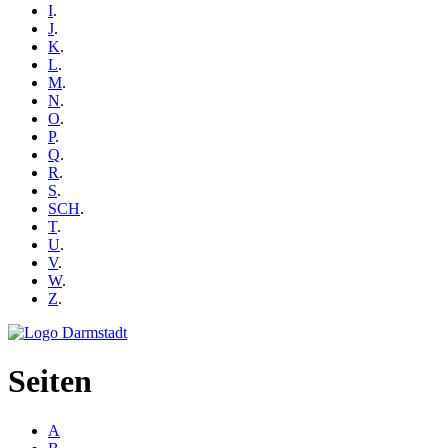
I
.
J
.
K
.
L
.
M
.
N
.
O
.
P
.
Q
.
R
.
S
.
SCH
.
T
.
U
.
V
.
W
.
Z
.
Seiten
A