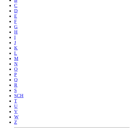
B
C
D
E
F
G
H
I
J
K
L
M
N
O
P
Q
R
S
SCH
T
U
V
W
Z