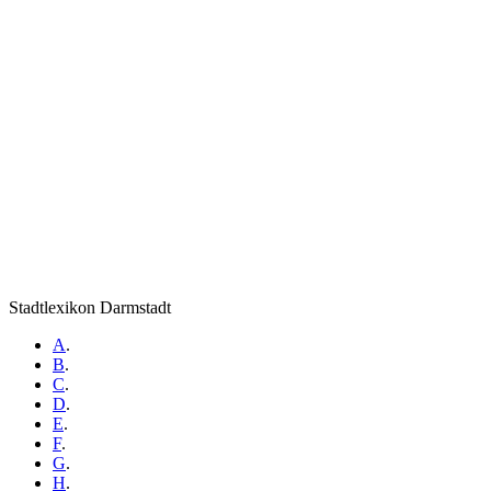
Stadtlexikon Darmstadt
A
.
B
.
C
.
D
.
E
.
F
.
G
.
H
.