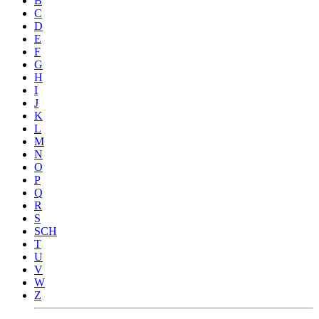
B
C
D
E
F
G
H
I
J
K
L
M
N
O
P
Q
R
S
SCH
T
U
V
W
Z