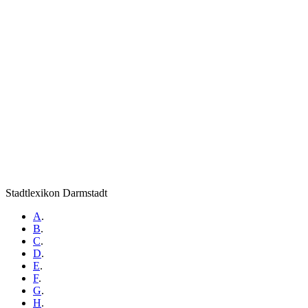
Stadtlexikon Darmstadt
A
.
B
.
C
.
D
.
E
.
F
.
G
.
H
.