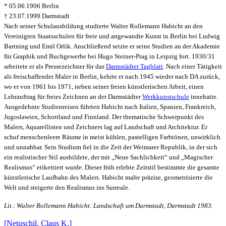
* 05.06.1906 Berlin
† 23.07.1999 Darmstadt
Nach seiner Schulausbildung studierte Walter Rollemann Habicht an den
Vereinigten Staatsschulen für freie und angewandte Kunst in Berlin bei Ludwig
Bartning und Emil Orlik. Anschließend setzte er seine Studien an der Akademie
für Graphik und Buchgewerbe bei Hugo Steiner-Prag in Leipzig fort. 1930/31
arbeitete er als Pressezeichner für das
Darmstädter Tagblatt
. Nach einer Tätigkeit
als freischaffender Maler in Berlin, kehrte er nach 1945 wieder nach DA zurück,
wo er von 1961 bis 1971, neben seiner freien künstlerischen Arbeit, einen
Lehrauftrag für freies Zeichnen an der Darmstädter
Werkkunstschule
innehatte.
Ausgedehnte Studienreisen führten Habicht nach Italien, Spanien, Frankreich,
Jugoslawien, Schottland und Finnland. Der thematische Schwerpunkt des
Malers, Aquarellisten und Zeichners lag auf Landschaft und Architektur. Er
schuf menschenleere Räume in meist kühlen, pastelligen Farbtönen, unwirklich
und unnahbar. Sein Studium fiel in die Zeit der Weimarer Republik, in der sich
ein realistischer Stil ausbildete, der mit „Neue Sachlichkeit“ und „Magischer
Realismus“ etikettiert wurde. Dieser früh erlebte Zeitstil bestimmte die gesamte
künstlerische Laufbahn des Malers. Habicht malte präzise, geometrisierte die
Welt und steigerte den Realismus ins Surreale.
Lit.: Walter Rollemann Habicht: Landschaft um Darmstadt, Darmstadt 1983.
[Netuschil, Claus K.]