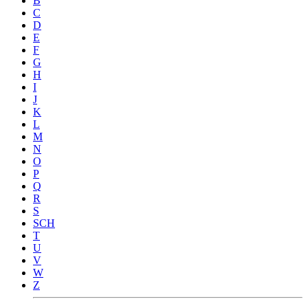
B
C
D
E
F
G
H
I
J
K
L
M
N
O
P
Q
R
S
SCH
T
U
V
W
Z