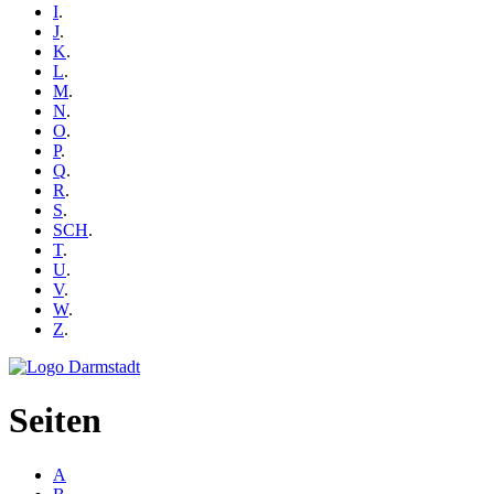
I
.
J
.
K
.
L
.
M
.
N
.
O
.
P
.
Q
.
R
.
S
.
SCH
.
T
.
U
.
V
.
W
.
Z
.
Seiten
A