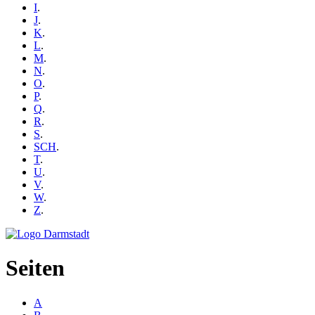
I
.
J
.
K
.
L
.
M
.
N
.
O
.
P
.
Q
.
R
.
S
.
SCH
.
T
.
U
.
V
.
W
.
Z
.
Seiten
A