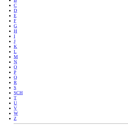
B
C
D
E
F
G
H
I
J
K
L
M
N
O
P
Q
R
S
SCH
T
U
V
W
Z