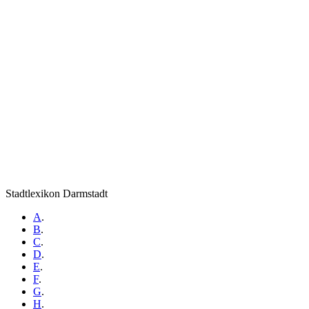
Stadtlexikon Darmstadt
A
.
B
.
C
.
D
.
E
.
F
.
G
.
H
.