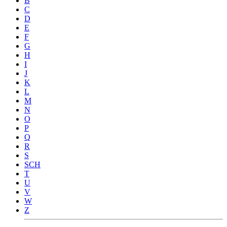
B
C
D
E
F
G
H
I
J
K
L
M
N
O
P
Q
R
S
SCH
T
U
V
W
Z