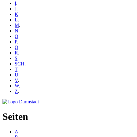
I
.
J
.
K
.
L
.
M
.
N
.
O
.
P
.
Q
.
R
.
S
.
SCH
.
T
.
U
.
V
.
W
.
Z
.
Seiten
A