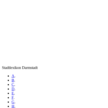
Stadtlexikon Darmstadt
A
.
B
.
C
.
D
.
E
.
F
.
G
.
H
.