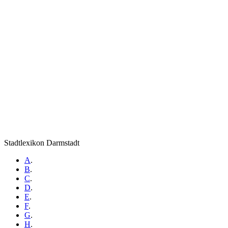
Stadtlexikon Darmstadt
A
.
B
.
C
.
D
.
E
.
F
.
G
.
H
.