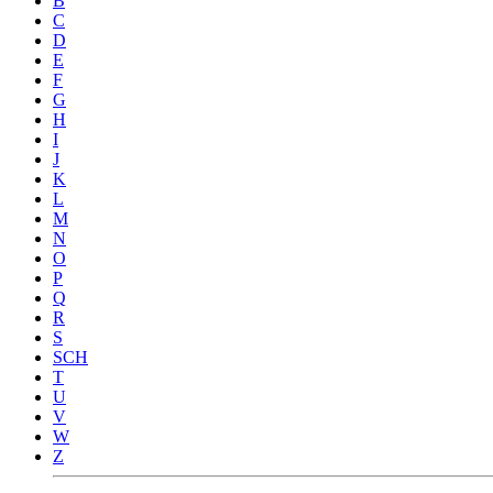
B
C
D
E
F
G
H
I
J
K
L
M
N
O
P
Q
R
S
SCH
T
U
V
W
Z