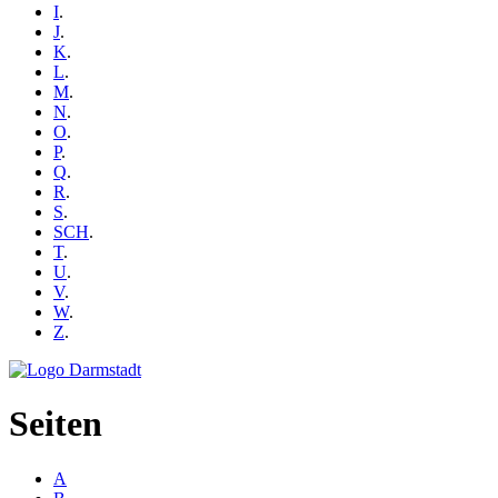
I
.
J
.
K
.
L
.
M
.
N
.
O
.
P
.
Q
.
R
.
S
.
SCH
.
T
.
U
.
V
.
W
.
Z
.
Seiten
A