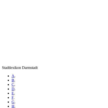
Stadtlexikon Darmstadt
A
.
B
.
C
.
D
.
E
.
F
.
G
.
H
.