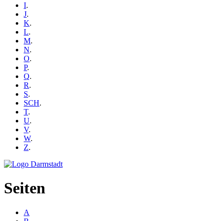
I
.
J
.
K
.
L
.
M
.
N
.
O
.
P
.
Q
.
R
.
S
.
SCH
.
T
.
U
.
V
.
W
.
Z
.
Seiten
A