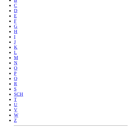
B
C
D
E
F
G
H
I
J
K
L
M
N
O
P
Q
R
S
SCH
T
U
V
W
Z