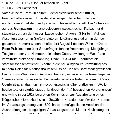
* 20. od. 26.11.1769 Hof Lauterbach bei Vöhl
† 11.05.1839 Darmstadt
Vater Wilhelm Ernst, in seiner Jugend niederländischer Offizier,
bewirtschaftete einen Hof in der ehemaligen Herrschaft Itter, dem
nördlichsten Zipfel der Landgrafschaft Hessen-Darmstadt. Der Sohn kam
auf das Gymnasium im nahe gelegenen waldeckischen Korbach und
studierte Jura an der hessen-kassel’schen Universität Rinteln. Auf das
Abschlussexamen in Gießen folgte ein Ergänzungsstudium in den so
genannten Kameralwissenschaften bei August Friedrich Wilhelm Crome.
Erste Publikationen über Steuerfragen fanden Anerkennung. Mehrjährige
Tätigkeit in der von Hammerstein’schen Güterverwaltung in Westfalen
vermittelte praktische Erfahrung. Ende 1803 wurde Eigenbrodt als
staatswissenschaftlicher Experte in die neu aufgebaute Verwaltung des
mit dem Reichsdeputationshauptschluss an Hessen-Darmstadt gefallenen
Herzogtums Westfalen in Arnsberg berufen, wo er u. a. die Neuanlage der
Steuerkataster organisierte. Der bereits bewährte Reformer kam 1809 als
Oberforstrat an das nunmehr Großherzogliche Oberforstkolleg in DA. Er
bearbeitete ein vierbändiges „Handbuch der (…) hessischen Verordnungen“
und wirkte in der 1817 berufenen Kommission zur Ausarbeitung eines
Bürgerlichen Gesetzbuchs mit. Gewählter Präsident der Zweiten Kammer
im Verfassungslandtag von 1820, hatte er maßgeblichen Anteil an der
Ausarbeitung des endgültigen Verfassungstextes. Mit der Neubildung der