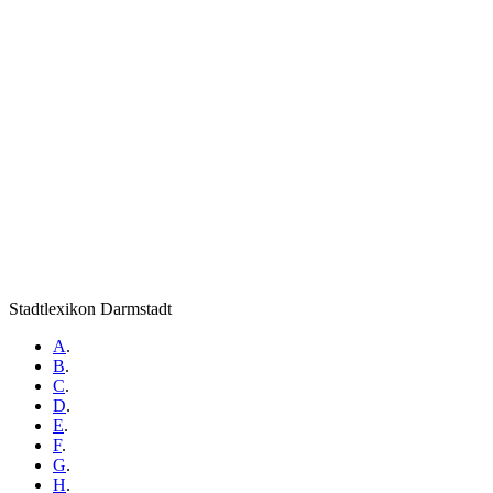
Stadtlexikon Darmstadt
A
.
B
.
C
.
D
.
E
.
F
.
G
.
H
.