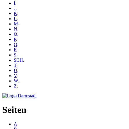
I
.
J
.
K
.
L
.
M
.
N
.
O
.
P
.
Q
.
R
.
S
.
SCH
.
T
.
U
.
V
.
W
.
Z
.
Seiten
A