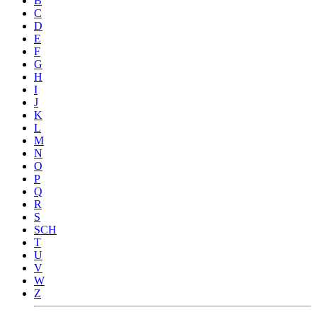
B
C
D
E
F
G
H
I
J
K
L
M
N
O
P
Q
R
S
SCH
T
U
V
W
Z