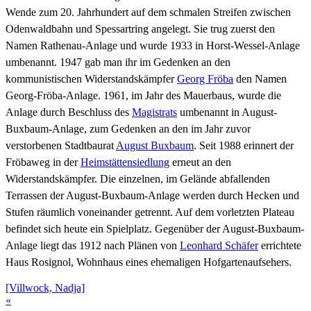
Wende zum 20. Jahrhundert auf dem schmalen Streifen zwischen
Odenwaldbahn und Spessartring angelegt. Sie trug zuerst den
Namen Rathenau-Anlage und wurde 1933 in Horst-Wessel-Anlage
umbenannt. 1947 gab man ihr im Gedenken an den
kommunistischen Widerstandskämpfer
Georg
Fröba
den Namen
Georg-Fröba-Anlage. 1961, im Jahr des Mauerbaus, wurde die
Anlage durch Beschluss des
Magistrats
umbenannt in August-
Buxbaum-Anlage, zum Gedenken an den im Jahr zuvor
verstorbenen Stadtbaurat
August
Buxbaum
. Seit 1988 erinnert der
Fröbaweg in der
Heimstättensiedlung
erneut an den
Widerstandskämpfer. Die einzelnen, im Gelände abfallenden
Terrassen der August-Buxbaum-Anlage werden durch Hecken und
Stufen räumlich voneinander getrennt. Auf dem vorletzten Plateau
befindet sich heute ein Spielplatz. Gegenüber der August-Buxbaum-
Anlage liegt das 1912 nach Plänen von
Leonhard
Schäfer
errichtete
Haus Rosignol, Wohnhaus eines ehemaligen Hofgartenaufsehers.
[Villwock, Nadja]
«