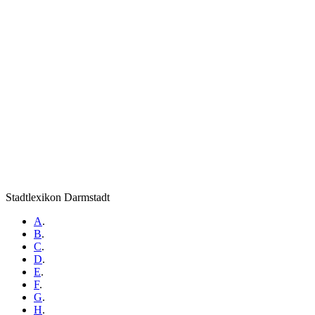
Stadtlexikon Darmstadt
A
.
B
.
C
.
D
.
E
.
F
.
G
.
H
.