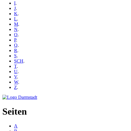
I
.
J
.
K
.
L
.
M
.
N
.
O
.
P
.
Q
.
R
.
S
.
SCH
.
T
.
U
.
V
.
W
.
Z
.
Seiten
A