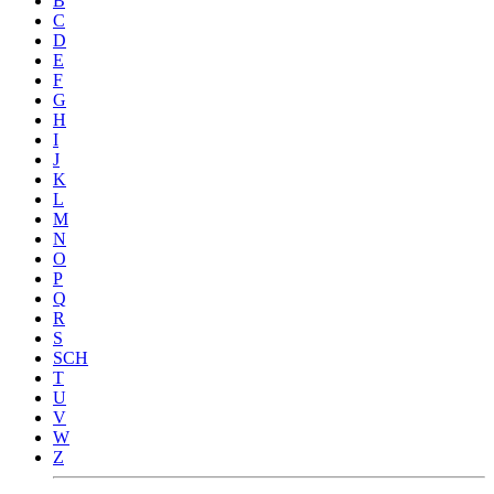
B
C
D
E
F
G
H
I
J
K
L
M
N
O
P
Q
R
S
SCH
T
U
V
W
Z