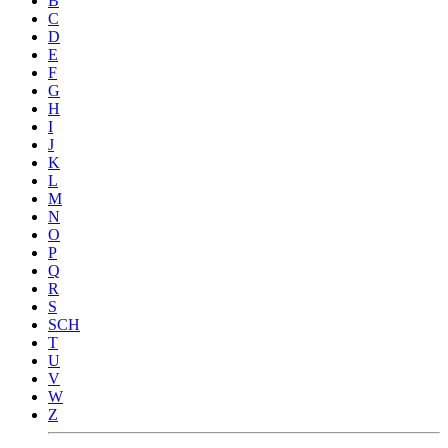
B
C
D
E
F
G
H
I
J
K
L
M
N
O
P
Q
R
S
SCH
T
U
V
W
Z