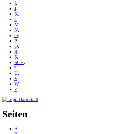
I
.
J
.
K
.
L
.
M
.
N
.
O
.
P
.
Q
.
R
.
S
.
SCH
.
T
.
U
.
V
.
W
.
Z
.
Seiten
A