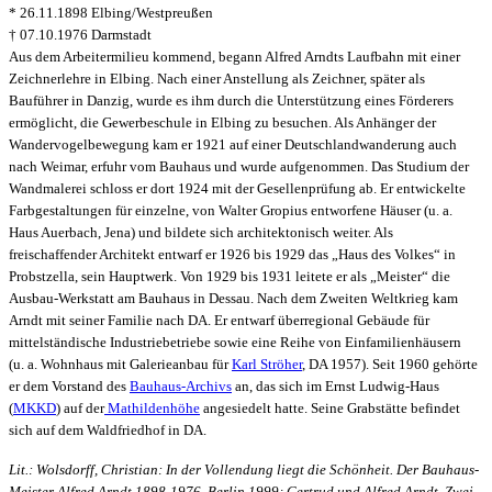
* 26.11.1898 Elbing/Westpreußen
† 07.10.1976 Darmstadt
Aus dem Arbeitermilieu kommend, begann Alfred Arndts Laufbahn mit einer
Zeichnerlehre in Elbing. Nach einer Anstellung als Zeichner, später als
Bauführer in Danzig, wurde es ihm durch die Unterstützung eines Förderers
ermöglicht, die Gewerbeschule in Elbing zu besuchen. Als Anhänger der
Wandervogelbewegung kam er 1921 auf einer Deutschlandwanderung auch
nach Weimar, erfuhr vom Bauhaus und wurde aufgenommen. Das Studium der
Wandmalerei schloss er dort 1924 mit der Gesellenprüfung ab. Er entwickelte
Farbgestaltungen für einzelne, von Walter Gropius entworfene Häuser (u. a.
Haus Auerbach, Jena) und bildete sich architektonisch weiter. Als
freischaffender Architekt entwarf er 1926 bis 1929 das „Haus des Volkes“ in
Probstzella, sein Hauptwerk. Von 1929 bis 1931 leitete er als „Meister“ die
Ausbau-Werkstatt am Bauhaus in Dessau. Nach dem Zweiten Weltkrieg kam
Arndt mit seiner Familie nach DA. Er entwarf überregional Gebäude für
mittelständische Industriebetriebe sowie eine Reihe von Einfamilienhäusern
(u. a. Wohnhaus mit Galerieanbau für
Karl Ströher
, DA 1957). Seit 1960 gehörte
er dem Vorstand des
Bauhaus-Archivs
an, das sich im Ernst Ludwig-Haus
(
MKKD
) auf der
Mathildenhöhe
angesiedelt hatte. Seine Grabstätte befindet
sich auf dem Waldfriedhof in DA.
Lit.: Wolsdorff, Christian: In der Vollendung liegt die Schönheit. Der Bauhaus-
Meister Alfred Arndt 1898-1976, Berlin 1999;
Gertrud und Alfred Arndt. Zwei