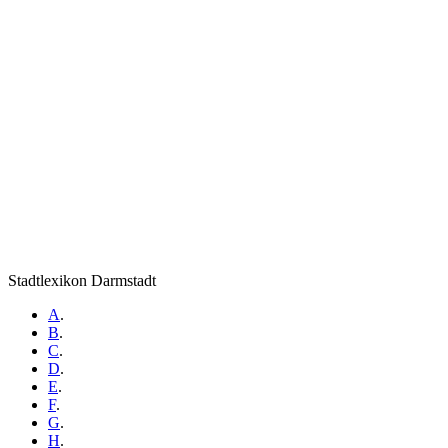
Stadtlexikon Darmstadt
A
.
B
.
C
.
D
.
E
.
F
.
G
.
H
.