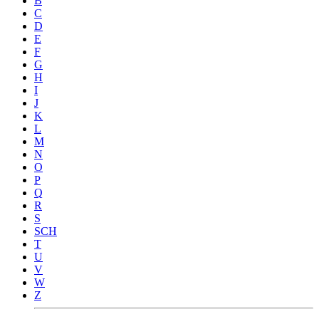
B
C
D
E
F
G
H
I
J
K
L
M
N
O
P
Q
R
S
SCH
T
U
V
W
Z