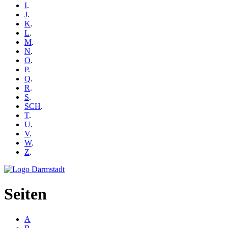
I
.
J
.
K
.
L
.
M
.
N
.
O
.
P
.
Q
.
R
.
S
.
SCH
.
T
.
U
.
V
.
W
.
Z
.
Seiten
A