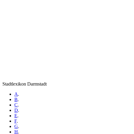
Stadtlexikon Darmstadt
A
.
B
.
C
.
D
.
E
.
F
.
G
.
H
.