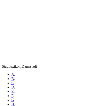
Stadtlexikon Darmstadt
A
.
B
.
C
.
D
.
E
.
F
.
G
.
H
.