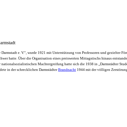
Darmstadt
e Darmstadt e. V.“, wurde 1921 mit Unterstützung von Professoren und gezielter Förd
hwer hatte. Über die Organisation eines preiswerten Mittagstischs hinaus entstand
r nationalsozialistischen Machtergreifung hatte sich die 1938 in „Darmstädter Stu
ndete in der schrecklichen Darmstädter
Brandnacht
1944 mit der völligen Zerstörung