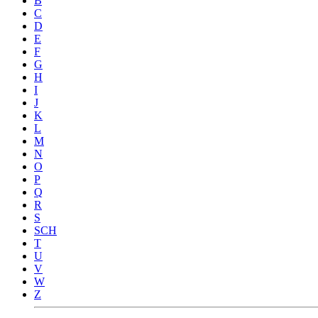
B
C
D
E
F
G
H
I
J
K
L
M
N
O
P
Q
R
S
SCH
T
U
V
W
Z