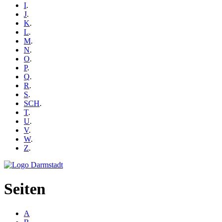
I
.
J
.
K
.
L
.
M
.
N
.
O
.
P
.
Q
.
R
.
S
.
SCH
.
T
.
U
.
V
.
W
.
Z
.
Seiten
A