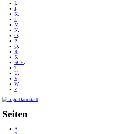
I
.
J
.
K
.
L
.
M
.
N
.
O
.
P
.
Q
.
R
.
S
.
SCH
.
T
.
U
.
V
.
W
.
Z
.
Seiten
A