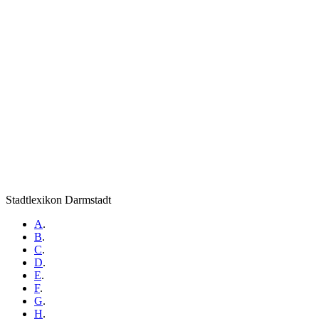
Stadtlexikon Darmstadt
A
.
B
.
C
.
D
.
E
.
F
.
G
.
H
.