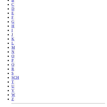
B
C
D
E
F
G
H
I
J
K
L
M
N
O
P
Q
R
S
SCH
T
U
V
W
Z