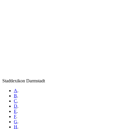
Stadtlexikon Darmstadt
A
.
B
.
C
.
D
.
E
.
F
.
G
.
H
.