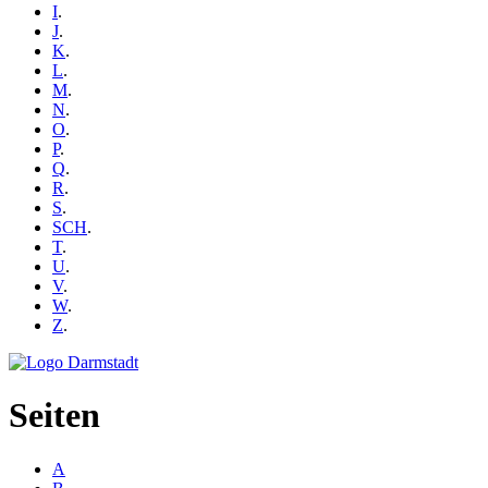
I
.
J
.
K
.
L
.
M
.
N
.
O
.
P
.
Q
.
R
.
S
.
SCH
.
T
.
U
.
V
.
W
.
Z
.
Seiten
A