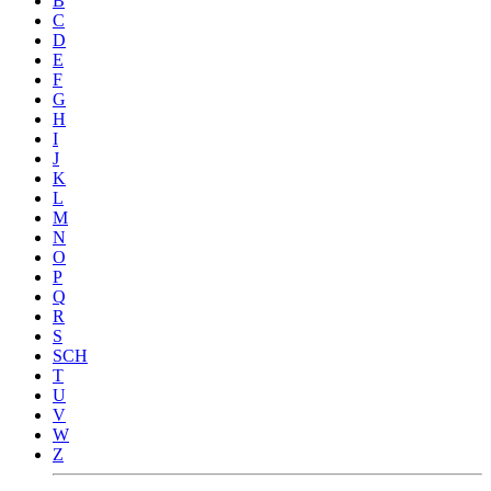
B
C
D
E
F
G
H
I
J
K
L
M
N
O
P
Q
R
S
SCH
T
U
V
W
Z