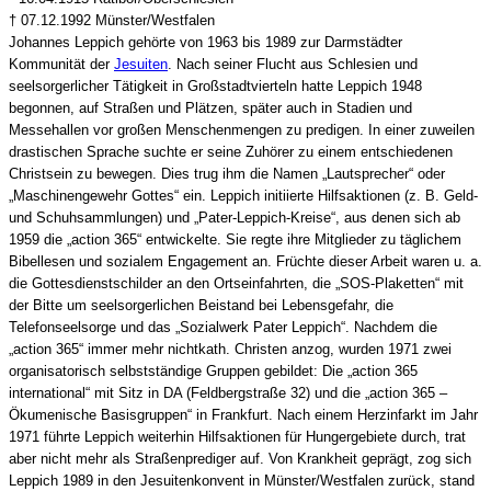
† 07.12.1992 Münster/Westfalen
Johannes Leppich gehörte von 1963 bis 1989 zur Darmstädter
Kommunität der
Jesuiten
. Nach seiner Flucht aus Schlesien und
seelsorgerlicher Tätigkeit in Großstadtvierteln hatte Leppich 1948
begonnen, auf Straßen und Plätzen, später auch in Stadien und
Messehallen vor großen Menschenmengen zu predigen. In einer zuweilen
drastischen Sprache suchte er seine Zuhörer zu einem entschiedenen
Christsein zu bewegen. Dies trug ihm die Namen „Lautsprecher“ oder
„Maschinengewehr Gottes“ ein. Leppich initiierte Hilfsaktionen (z. B. Geld-
und Schuhsammlungen) und „Pater-Leppich-Kreise“, aus denen sich ab
1959 die „action 365“ entwickelte. Sie regte ihre Mitglieder zu täglichem
Bibellesen und sozialem Engagement an. Früchte dieser Arbeit waren u. a.
die Gottesdienstschilder an den Ortseinfahrten, die „SOS-Plaketten“ mit
der Bitte um seelsorgerlichen Beistand bei Lebensgefahr, die
Telefonseelsorge und das „Sozialwerk Pater Leppich“. Nachdem die
„action 365“ immer mehr nichtkath. Christen anzog, wurden 1971 zwei
organisatorisch selbstständige Gruppen gebildet: Die „action 365
international“ mit Sitz in DA (Feldbergstraße 32) und die „action 365 –
Ökumenische Basisgruppen“ in Frankfurt. Nach einem Herzinfarkt im Jahr
1971 führte Leppich weiterhin Hilfsaktionen für Hungergebiete durch, trat
aber nicht mehr als Straßenprediger auf. Von Krankheit geprägt, zog sich
Leppich 1989 in den Jesuitenkonvent in Münster/Westfalen zurück, stand