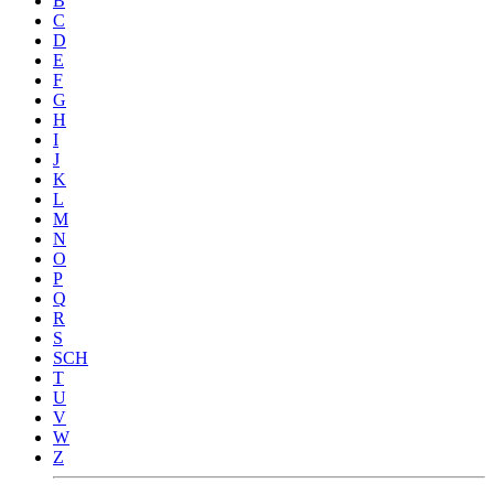
B
C
D
E
F
G
H
I
J
K
L
M
N
O
P
Q
R
S
SCH
T
U
V
W
Z