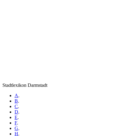
Stadtlexikon Darmstadt
A
.
B
.
C
.
D
.
E
.
F
.
G
.
H
.