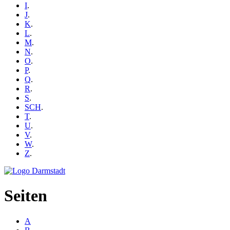
I
.
J
.
K
.
L
.
M
.
N
.
O
.
P
.
Q
.
R
.
S
.
SCH
.
T
.
U
.
V
.
W
.
Z
.
Seiten
A