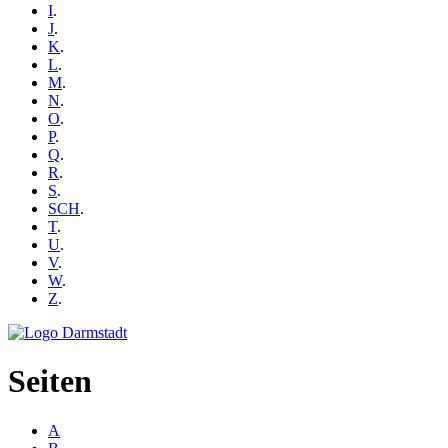
I
.
J
.
K
.
L
.
M
.
N
.
O
.
P
.
Q
.
R
.
S
.
SCH
.
T
.
U
.
V
.
W
.
Z
.
Seiten
A