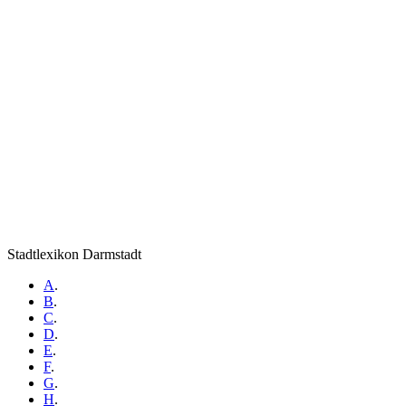
Stadtlexikon Darmstadt
A
.
B
.
C
.
D
.
E
.
F
.
G
.
H
.