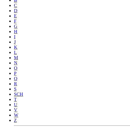
B
C
D
E
F
G
H
I
J
K
L
M
N
O
P
Q
R
S
SCH
T
U
V
W
Z