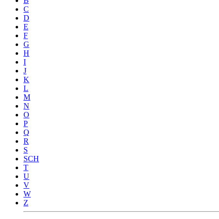
B
C
D
E
F
G
H
I
J
K
L
M
N
O
P
Q
R
S
SCH
T
U
V
W
Z