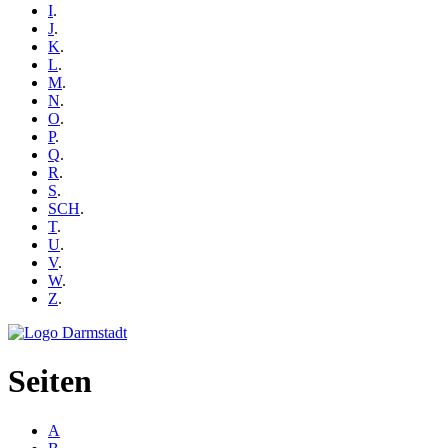
I
.
J
.
K
.
L
.
M
.
N
.
O
.
P
.
Q
.
R
.
S
.
SCH
.
T
.
U
.
V
.
W
.
Z
.
Seiten
A