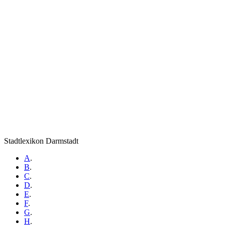
Stadtlexikon Darmstadt
A
.
B
.
C
.
D
.
E
.
F
.
G
.
H
.