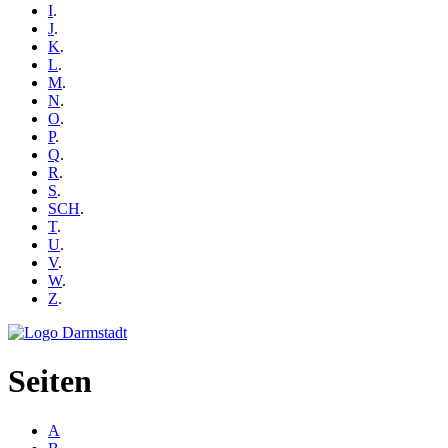
I
.
J
.
K
.
L
.
M
.
N
.
O
.
P
.
Q
.
R
.
S
.
SCH
.
T
.
U
.
V
.
W
.
Z
.
Seiten
A