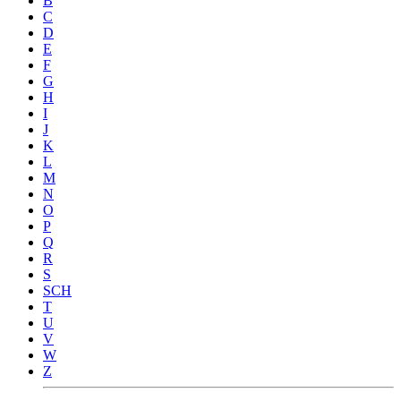
B
C
D
E
F
G
H
I
J
K
L
M
N
O
P
Q
R
S
SCH
T
U
V
W
Z