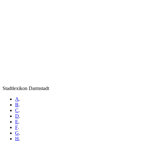
Stadtlexikon Darmstadt
A
.
B
.
C
.
D
.
E
.
F
.
G
.
H
.